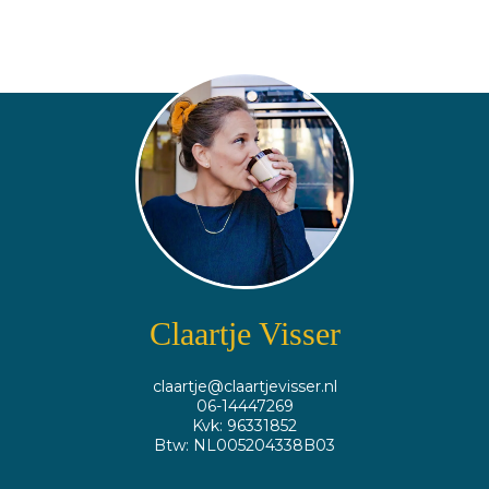
Claartje Visser
claartje@claartjevisser.nl
06-14447269
Kvk: 96331852
Btw: NL005204338B03